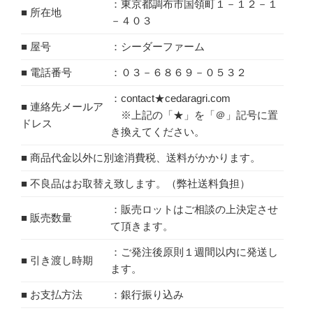
：東京都調布市国領町１－１２－１
■ 所在地
－４０３
■ 屋号
：シーダーファーム
■ 電話番号
：０３－６８６９－０５３２
：contact★cedaragri.com
■ 連絡先メールア
※上記の「★」を「＠」記号に置
ドレス
き換えてください。
■ 商品代金以外に別途消費税、送料がかかります。
■ 不良品はお取替え致します。（弊社送料負担）
：販売ロットはご相談の上決定させ
■ 販売数量
て頂きます。
：ご発注後原則１週間以内に発送し
■ 引き渡し時期
ます。
■ お支払方法
：銀行振り込み