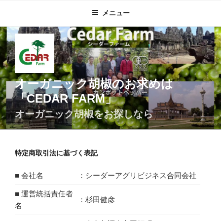
コ
メニュー
ン
テ
ン
ツ
へ
ス
オーガニック胡椒のお求めは
キ
「CEDAR FARM」
ッ
プ
オーガニック胡椒をお探しなら
特定商取引法に基づく表記
■ 会社名
：シーダーアグリビジネス合同会社
■ 運営統括責任者
：杉田健彦
名