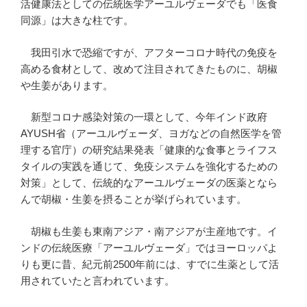
活健康法としての伝統医学アーユルヴェーダでも「医食
同源」は大きな柱です。
我田引水で恐縮ですが、アフターコロナ時代の免疫を
高める食材として、改めて注目されてきたものに、胡椒
や生姜があります。
新型コロナ感染対策の一環として、今年インド政府
AYUSH省（アーユルヴェーダ、ヨガなどの自然医学を管
理する官庁）の研究結果発表「健康的な食事とライフス
タイルの実践を通じて、免疫システムを強化するための
対策」として、伝統的なアーユルヴェーダの医薬となら
んで胡椒・生姜を摂ることが挙げられています。
胡椒も生姜も東南アジア・南アジアが主産地です。イ
ンドの伝統医療「アーユルヴェーダ」ではヨーロッパよ
りも更に昔、紀元前2500年前には、すでに生薬として活
用されていたと言われています。