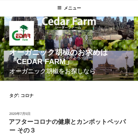
コ
メニュー
ン
テ
ン
ツ
へ
ス
オーガニック胡椒のお求めは
キ
「CEDAR FARM」
ッ
プ
オーガニック胡椒をお探しなら
タグ:
コロナ
投
2020年7月5日
稿
アフターコロナの健康とカンポットペッパ
日:
ー その３