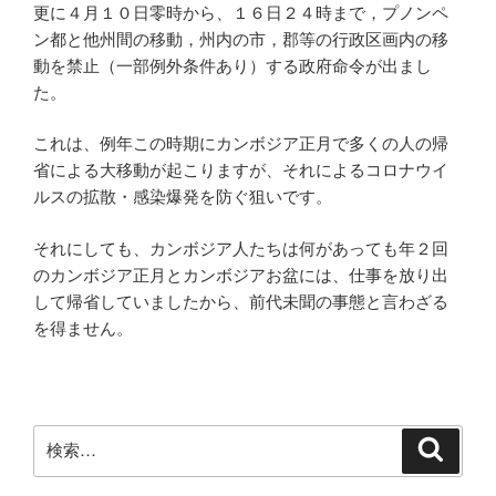
更に４月１０日零時から、１６日２４時まで，プノンペ
ン都と他州間の移動，州内の市，郡等の行政区画内の移
動を禁止（一部例外条件あり）する政府命令が出まし
た。
これは、例年この時期にカンボジア正月で多くの人の帰
省による大移動が起こりますが、それによるコロナウイ
ルスの拡散・感染爆発を防ぐ狙いです。
それにしても、カンボジア人たちは何があっても年２回
のカンボジア正月とカンボジアお盆には、仕事を放り出
して帰省していましたから、前代未聞の事態と言わざる
を得ません。
検
検
索
索: