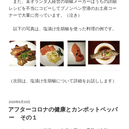
また、某オランダ人経営の胡椒メーカーはうちの詳細
レシピを不当にコピーしてプノンペン空港のお土産コー
ナーで大量に売っています。（泣き）
以下の写真は、塩漬け生胡椒を使った料理の例です。
（次回は、塩漬け生胡椒について詳細をお話しします）
投
2020年6月16日
稿
アフターコロナの健康とカンポットペッパ
日:
ー その１