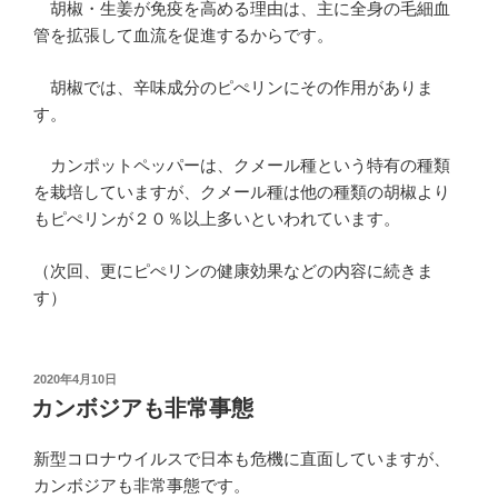
胡椒・生姜が免疫を高める理由は、主に全身の毛細血
管を拡張して血流を促進するからです。
胡椒では、辛味成分のピぺリンにその作用がありま
す。
カンポットペッパーは、クメール種という特有の種類
を栽培していますが、クメール種は他の種類の胡椒より
もピぺリンが２０％以上多いといわれています。
（次回、更にピぺリンの健康効果などの内容に続きま
す）
投
2020年4月10日
稿
カンボジアも非常事態
日:
新型コロナウイルスで日本も危機に直面していますが、
カンボジアも非常事態です。