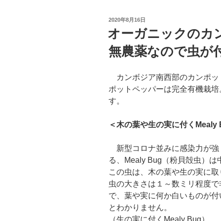
投
2020年8月16日
稿
オーガニックのカ
日:
無農薬なので虫が
カンボジア南西部のカンポッ
ポットペッパーは完全有機栽培
す。
＜木の葉や生の実に付くMealy 
新型コロナ並みに感染力が強
る、Mealy Bug（粉貝殻虫
この虫は、木の葉や生の実に取
虫の大きさは１～数ミリ程度で
で、葉や実に何か白いものが付
とわかりません。
（生の実に付くMealy Bug）