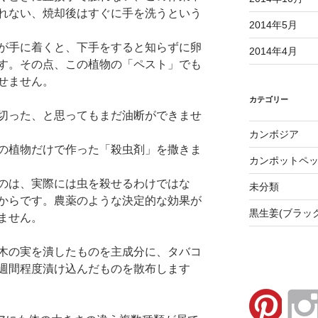
れない、焼却後はすぐに手を洗うという
2014年5月
が手に着くと、下手をすると知らずに卵
2014年4月
す。その点、この植物の「ペスト」でも
せません。
カテゴリー
切った、と思ってもまだ油断ができませ
カンボジア
の植物だけで作った「殺虫剤」を撒きま
カンポットペ
のは、実際には虫を殺せるわけではな
未分類
からです。農薬のような決定的な効果が
黒生姜(ブラッ
ません。
木の実を潰したものを主成分に、タバコ
週間程度漬け込んだものを散布します