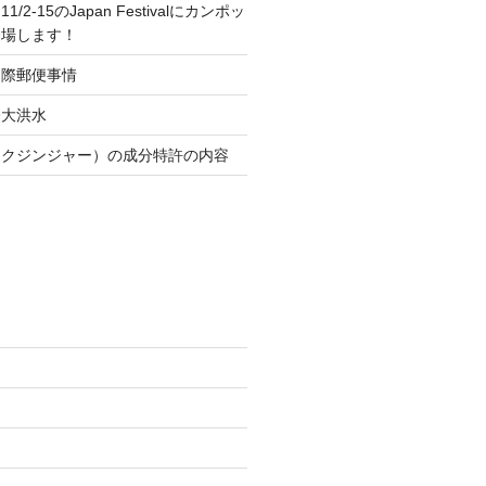
2-15のJapan Festivalにカンポッ
登場します！
国際郵便事情
今大洪水
ックジンジャー）の成分特許の内容