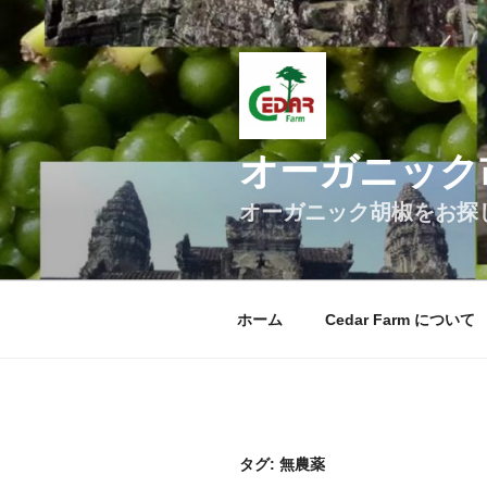
コ
ン
テ
ン
ツ
へ
オーガニック胡
ス
キ
オーガニック胡椒をお探
ッ
プ
ホーム
Cedar Farm について
タグ:
無農薬