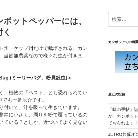
検
ンポットペッパーには、
索:
付く
カンボジアでの農園
ト州・ケップ州だけで栽培される、カン
。当然無農薬なので様々な虫が付きま
Bug (ミーリーバグ、粉貝殻虫)＞
く、植物の「ペスト」とも恐れられてい
最近の投稿
）は中でも一番厄介です。
り付いて、汁を吸って生きています。
「味の手帖」誌
非常に小さく、周りを粉で覆っているの
が、カンポッ
いている？としか、近づいてよく見ない
ておられます
JETRO共催オン