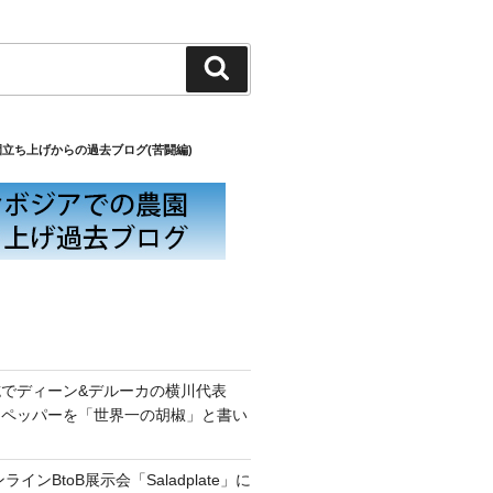
検
索
立ち上げからの過去ブログ(苦闘編)
でディーン&デルーカの横川代表
トペッパーを「世界一の胡椒」と書い
！
ラインBtoB展示会「Saladplate」に