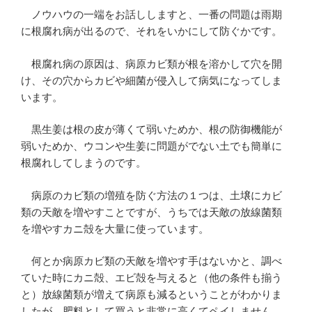
ノウハウの一端をお話ししますと、一番の問題は雨期
に根腐れ病が出るので、それをいかにして防ぐかです。
根腐れ病の原因は、病原カビ類が根を溶かして穴を開
け、その穴からカビや細菌が侵入して病気になってしま
います。
黒生姜は根の皮が薄くて弱いためか、根の防御機能が
弱いためか、ウコンや生姜に問題がでない土でも簡単に
根腐れしてしまうのです。
病原のカビ類の増殖を防ぐ方法の１つは、土壌にカビ
類の天敵を増やすことですが、うちでは天敵の放線菌類
を増やすカニ殻を大量に使っています。
何とか病原カビ類の天敵を増やす手はないかと、調べ
ていた時にカニ殻、エビ殻を与えると（他の条件も揃う
と）放線菌類が増えて病原も減るということがわかりま
したが、肥料として買うと非常に高くてペイしません。