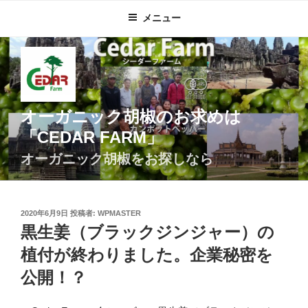
コ
メニュー
ン
テ
ン
ツ
へ
ス
オーガニック胡椒のお求めは
キ
「CEDAR FARM」
ッ
プ
オーガニック胡椒をお探しなら
投
2020年6月9日
投稿者:
WPMASTER
稿
黒生姜（ブラックジンジャー）の
日:
植付が終わりました。企業秘密を
公開！？