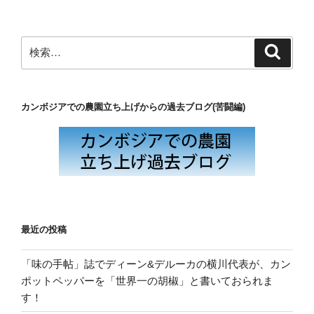
シ
ョ
ン
検
検
索
索:
カンボジアでの農園立ち上げからの過去ブログ(苦闘編)
最近の投稿
「味の手帖」誌でディーン&デルーカの横川代表が、カン
ポットペッパーを「世界一の胡椒」と書いておられま
す！