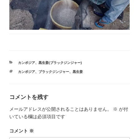
カ
カンボジア
、
黒生姜(ブラックジンジャー)
テ
タ
カンボジア
、
ブラックジンジャー
、
黒生姜
ゴ
グ
リ
ー
コメントを残す
メールアドレスが公開されることはありません。
※
が付
いている欄は必須項目です
コメント
※