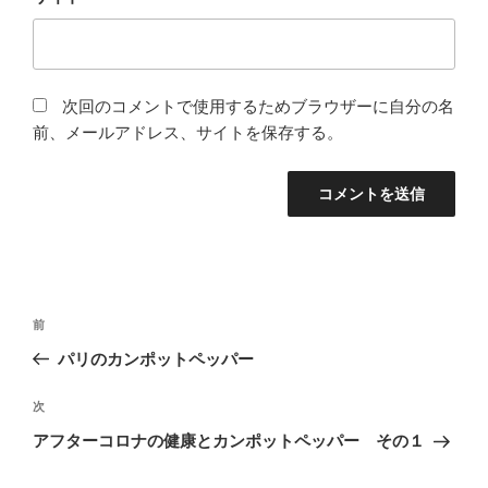
次回のコメントで使用するためブラウザーに自分の名
前、メールアドレス、サイトを保存する。
投
前
前
稿
の
パリのカンポットペッパー
ナ
投
ビ
稿
次
次
ゲ
の
アフターコロナの健康とカンポットペッパー その１
投
ー
稿