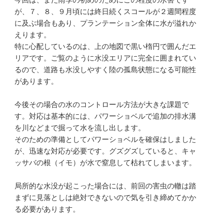
が、７、８、９月頃には終日続くスコールが２週間程度
に及ぶ場合もあり、プランテーション全体に水が溢れか
えります。
特に心配しているのは、上の地図で黒い楕円で囲んだエ
リアです。ご覧のように水没エリアに完全に囲まれてい
るので、道路も水没しやすく陸の孤島状態になる可能性
があります。
今後その場合の水のコントロール方法が大きな課題で
す。対応は基本的には、パワーショベルで追加の排水溝
を川などまで掘って水を流し出します。
そのための準備としてパワーショベルを確保はしました
が、迅速な対応が必要です。グズグズしていると、キャ
ッサバの根（イモ）が水で窒息して枯れてしまいます。
局所的な水没が起こった場合には、前回の害虫の轍は踏
まずに見落としは絶対できないので気を引き締めてかか
る必要があります。