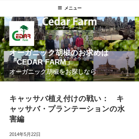
コ
メニュー
ン
テ
ン
ツ
へ
ス
オーガニック胡椒のお求めは
キ
「CEDAR FARM」
ッ
プ
オーガニック胡椒をお探しなら
キャッサバ植え付けの戦い： キ
ャッサバ・プランテーションの水
害編
2014年5月22日