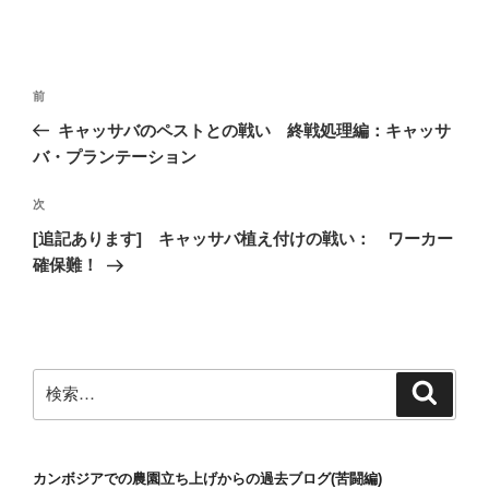
投
前
前
稿
の
キャッサバのペストとの戦い 終戦処理編：キャッサ
ナ
投
バ・プランテーション
ビ
稿
ゲ
次
次
の
ー
[追記あります] キャッサバ植え付けの戦い： ワーカー
投
シ
確保難！
稿
ョ
ン
検
検
索
索:
カンボジアでの農園立ち上げからの過去ブログ(苦闘編)