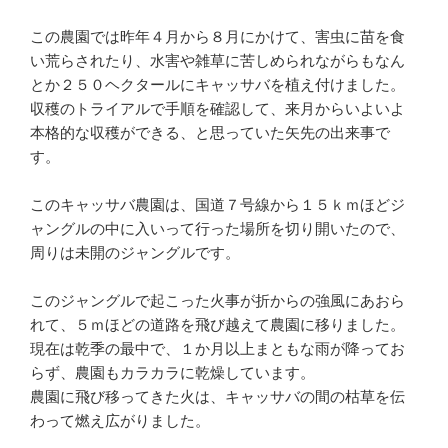
この農園では昨年４月から８月にかけて、害虫に苗を食
い荒らされたり、水害や雑草に苦しめられながらもなん
とか２５０ヘクタールにキャッサバを植え付けました。
収穫のトライアルで手順を確認して、来月からいよいよ
本格的な収穫ができる、と思っていた矢先の出来事で
す。
このキャッサバ農園は、国道７号線から１５ｋｍほどジ
ャングルの中に入いって行った場所を切り開いたので、
周りは未開のジャングルです。
このジャングルで起こった火事が折からの強風にあおら
れて、５ｍほどの道路を飛び越えて農園に移りました。
現在は乾季の最中で、１か月以上まともな雨が降ってお
らず、農園もカラカラに乾燥しています。
農園に飛び移ってきた火は、キャッサバの間の枯草を伝
わって燃え広がりました。