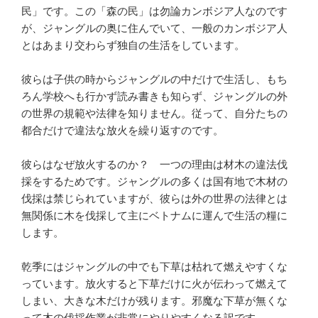
民」です。この「森の民」は勿論カンボジア人なのです
が、ジャングルの奥に住んでいて、一般のカンボジア人
とはあまり交わらず独自の生活をしています。
彼らは子供の時からジャングルの中だけで生活し、もち
ろん学校へも行かず読み書きも知らず、ジャングルの外
の世界の規範や法律を知りません。従って、自分たちの
都合だけで違法な放火を繰り返すのです。
彼らはなぜ放火するのか？ 一つの理由は材木の違法伐
採をするためです。ジャングルの多くは国有地で木材の
伐採は禁じられていますが、彼らは外の世界の法律とは
無関係に木を伐採して主にベトナムに運んで生活の糧に
します。
乾季にはジャングルの中でも下草は枯れて燃えやすくな
っています。放火すると下草だけに火が伝わって燃えて
しまい、大きな木だけが残ります。邪魔な下草が無くな
って木の伐採作業が非常にやりやすくなる訳です。