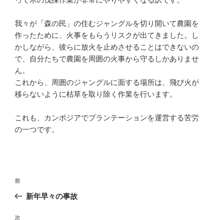
我々が「森の民」の住むジャングルを切り開いて農園を
作ったために、火事をもらうリスクが出てきました。し
かしながら、彼らに放火を止めさせることはできないの
で、自分たちで農園を周囲の火事から守るしかありませ
ん。
これから、周囲のジャングルに面する場所は、飛び火が
移らないように枯草を取り除く作業を行います。
これも、カンボジアでプランテーションを運営する苦労
の一つです。
投
前
前
稿
の
新年早々の事故
ナ
投
ビ
稿
次
次