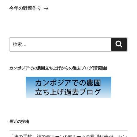
ゲ
の
今年の野菜作り
投
ー
稿
シ
ョ
ン
検
検
索
索:
カンボジアでの農園立ち上げからの過去ブログ(苦闘編)
最近の投稿
「味の手帖」誌でディーン&デルーカの横川代表が、カン