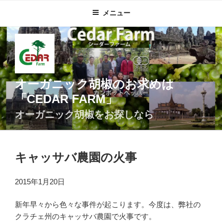
コ
メニュー
ン
テ
ン
ツ
へ
ス
オーガニック胡椒のお求めは
キ
「CEDAR FARM」
ッ
プ
オーガニック胡椒をお探しなら
キャッサバ農園の火事
2015年1月20日
新年早々から色々な事件が起こります。今度は、弊社の
クラチェ州のキャッサバ農園で火事です。