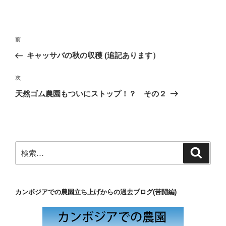
投
前
前
稿
の
キャッサバの秋の収穫 (追記あります）
ナ
投
ビ
稿
次
次
ゲ
の
天然ゴム農園もついにストップ！？ その２
投
ー
稿
シ
ョ
ン
検
検
索
索:
カンボジアでの農園立ち上げからの過去ブログ(苦闘編)