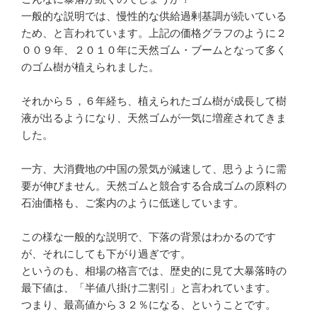
一般的な説明では、慢性的な供給過剰基調が続いている
ため、と言われています。上記の価格グラフのように２
００９年、２０１０年に天然ゴム・ブームとなって多く
のゴム樹が植えられました。
それから５，６年経ち、植えられたゴム樹が成長して樹
液が出るようになり、天然ゴムが一気に増産されてきま
した。
一方、大消費地の中国の景気が減速して、思うように需
要が伸びません。天然ゴムと競合する合成ゴムの原料の
石油価格も、ご案内のように低迷しています。
この様な一般的な説明で、下落の背景はわかるのです
が、それにしても下がり過ぎです。
というのも、相場の格言では、歴史的に見て大暴落時の
最下値は、「半値八掛け二割引」と言われています。
つまり、最高値から３２％になる、ということです。