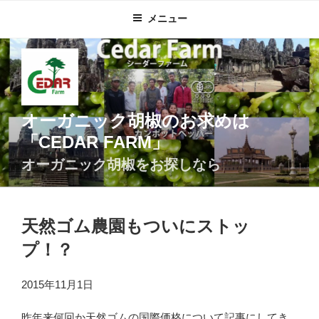
コ
メニュー
ン
テ
ン
ツ
へ
ス
オーガニック胡椒のお求めは
キ
「CEDAR FARM」
ッ
プ
オーガニック胡椒をお探しなら
天然ゴム農園もついにストッ
プ！？
2015年11月1日
昨年来何回か天然ゴムの国際価格について記事にしてき