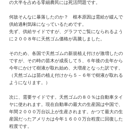
の大半を占める零細農民には死活問題です。
何故そんなに暴落したのか？ 根本原因は需給が緩んで
供給過剰気味になっているためです。
先ず、供給サイドですが、グラフでご覧になられるよう
に２００８年に天然ゴム価格が高騰しました。
そのため、各国で天然ゴムの新規植え付けが激増したの
ですが、その時の苗木が成長して５、６年後の去年から
今年にかけて樹液が取れ始め、大増産となった訳です。
（天然ゴムは苗の植え付けから５－６年で樹液が取れる
ようになります。）
次に、需要サイドです。天然ゴムの８０％は自動車タイ
ヤに使われます。現在自動車の最大の生産国は中国で、
年間２０００万台以上が生産されます。かつて最大の生
産国だったアメリカは今年１６００万台程度に回復した
程度です。