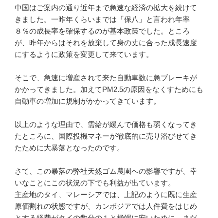
中国はご案内の通り近年まで急速な経済の拡大を続けて
きました。一昨年くらいまでは「保八」と言われ年率
８％の成長率を確保するのが基本政策でした。ところ
が、昨年からはそれを放棄して身の丈に合った成長速度
にするように政策を変更して来ています。
そこで、急速に増産されて来た自動車数に急ブレーキが
かかってきました。加えてPM2.5の原因をなくすためにも
自動車の増加に規制がかかってきています。
以上のような理由で、需給が緩んで価格も弱くなってき
たところに、国際投機マネーが徹底的に売り浴びせてき
たために大暴落となったのです。
さて、この暴落の弊社天然ゴム農園への影響ですが、幸
いなことにこの状況の下でも利益が出ています。
主産地のタイ、マレーシアでは、上記のように既に生産
原価割れの状態ですが、カンボジアでは人件費をはじめ
とする経費がタイの数分の１と極端に安いために、まだ