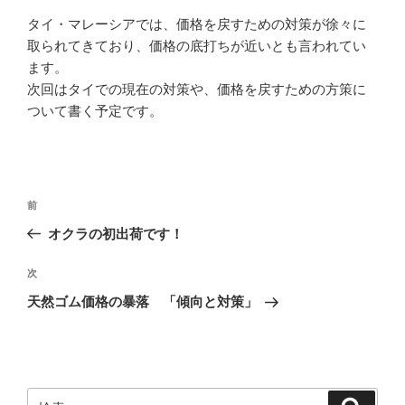
タイ・マレーシアでは、価格を戻すための対策が徐々に
取られてきており、価格の底打ちが近いとも言われてい
ます。
次回はタイでの現在の対策や、価格を戻すための方策に
ついて書く予定です。
投
前
前
稿
の
オクラの初出荷です！
ナ
投
ビ
稿
次
次
ゲ
の
天然ゴム価格の暴落 「傾向と対策」
投
ー
稿
シ
ョ
ン
検
検