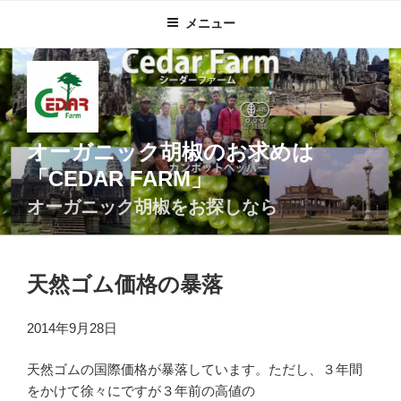
コ
メニュー
ン
テ
ン
ツ
へ
ス
オーガニック胡椒のお求めは
キ
「CEDAR FARM」
ッ
プ
オーガニック胡椒をお探しなら
天然ゴム価格の暴落
2014年9月28日
天然ゴムの国際価格が暴落しています。ただし、３年間
をかけて徐々にですが３年前の高値の