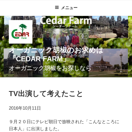
コ
メニュー
ン
テ
ン
ツ
へ
ス
オーガニック胡椒のお求めは
キ
「CEDAR FARM」
ッ
プ
オーガニック胡椒をお探しなら
TV出演して考えたこと
2016年10月11日
９月２０日にテレビ朝日で放映された「こんなところに
日本人」に出演しました。