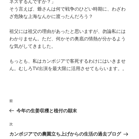
ネスするんですか？」
そう言えば、爺さんは何で戦争のひどい時期に、わざわ
ざ危険な上海なんかに渡ったんだろう？
祖父には祖父の理由があったと思いますが、勿論私には
わかりません。ただ、何かその奥底の情熱が分かるよう
な気がしてきました。
もっとも、私はカンボジアで客死するわけにはいきませ
ん。むしろTV出演を最大限に活用させてもらいます。。
投
前
前
稿
の
今年の生姜収穫と植付の顛末
ナ
投
ビ
稿
次
次
ゲ
の
カンボジアでの農園立ち上げからの生活の過去ブログ