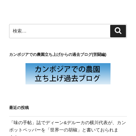
投
ー
稿
シ
ョ
ン
検
検
索
索:
カンボジアでの農園立ち上げからの過去ブログ(苦闘編)
最近の投稿
「味の手帖」誌でディーン&デルーカの横川代表が、カン
ポットペッパーを「世界一の胡椒」と書いておられま