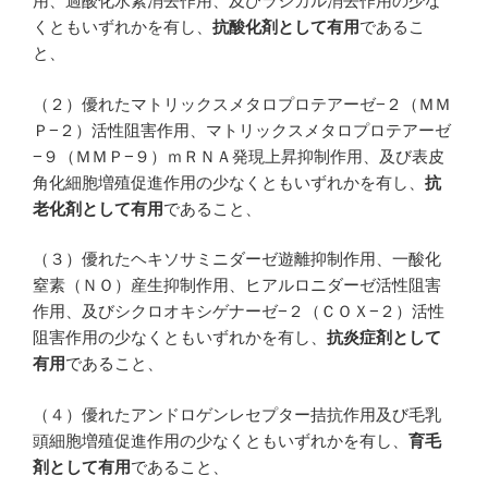
用、過酸化水素消去作用、及びラジカル消去作用の少な
くともいずれかを有し、
抗酸化剤として有用
であるこ
と、
（２）優れたマトリックスメタロプロテアーゼ−２（ＭＭ
Ｐ−２）活性阻害作用、マトリックスメタロプロテアーゼ
−９（ＭＭＰ−９）ｍＲＮＡ発現上昇抑制作用、及び表皮
角化細胞増殖促進作用の少なくともいずれかを有し、
抗
老化剤として有用
であること、
（３）優れたヘキソサミニダーゼ遊離抑制作用、一酸化
窒素（ＮＯ）産生抑制作用、ヒアルロニダーゼ活性阻害
作用、及びシクロオキシゲナーゼ−２（ＣＯＸ−２）活性
阻害作用の少なくともいずれかを有し、
抗炎症剤として
有用
であること、
（４）優れたアンドロゲンレセプター拮抗作用及び毛乳
頭細胞増殖促進作用の少なくともいずれかを有し、
育毛
剤として有用
であること、