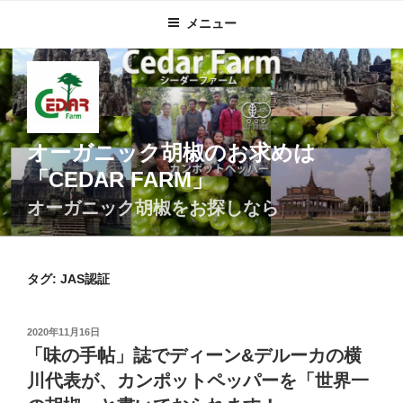
コ
メニュー
ン
テ
ン
ツ
へ
ス
オーガニック胡椒のお求めは
キ
「CEDAR FARM」
ッ
プ
オーガニック胡椒をお探しなら
タグ:
JAS認証
投
2020年11月16日
稿
「味の手帖」誌でディーン&デルーカの横
日:
川代表が、カンポットペッパーを「世界一