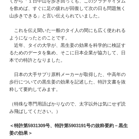
くから「１日中山を歩き回っても、このクラチャイダム
を飲めば、すぐに足の疲れが回復して次の日も問題無く
山歩きできる」と言い伝えられていました。
これを伝え聞いた一般のタイ人の間にも広く使われる
ようになったとのことです。
近年、タイの大学が、黒生姜の効果を科学的に検証す
るためのデータを集め、そこに日本企業が協力して、日
本での特許となりました。
日本の大手サプリ原料メーカーが取得した、中高年の
歩行についての黒生姜の効果を記述した、特許文書を抜
粋して要約してみます。
（特殊な専門用語ばかりなので、太字以外は気にせず読
み飛ばしてください。）
＜特許第5931309号、特許第5903191号の抜粋要約－黒生
姜の効果＞