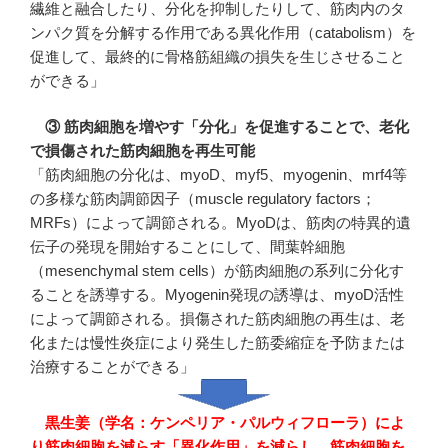
繊維と融合したり、分化を抑制したりして、筋肉内のタ
ンパク質を分解する作用である異化作用（catabolism）を
促進して、最終的に骨格筋組織の損失を生じさせること
ができる」
③ 筋肉細胞を増やす「分化」を促進することで、老化
で損傷された筋肉細胞を再生可能
「筋肉細胞の分化は、myoD、myf5、myogenin、mrf4等
の多様な筋肉調節因子（muscle regulatory factors；
MRFs）によって調節される。MyoDは、筋肉の特異的遺
伝子の発現を開始することにして、間葉幹細胞
（mesenchymal stem cells）が筋肉細胞の系列に分化す
ることを誘導する。Myogenin発現の誘導は、myoD活性
によって調節される。損傷された筋肉細胞の再生は、老
化または慢性炎症により発生した筋委縮症を予防または
治療することができる」
黒生姜（学名：ケンペリア・パルウィフローラ）によ
り筋肉細胞を減らす「異化作用」を減らし、筋肉細胞を