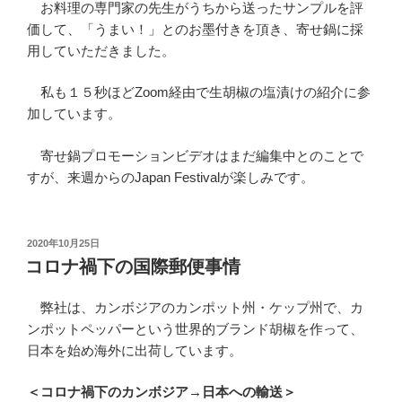
お料理の専門家の先生がうちから送ったサンプルを評
価して、「うまい！」とのお墨付きを頂き、寄せ鍋に採
用していただきました。
私も１５秒ほどZoom経由で生胡椒の塩漬けの紹介に参
加しています。
寄せ鍋プロモーションビデオはまだ編集中とのことで
すが、来週からのJapan Festivalが楽しみです。
投
2020年10月25日
稿
コロナ禍下の国際郵便事情
日:
弊社は、カンボジアのカンポット州・ケップ州で、カ
ンポットペッパーという世界的ブランド胡椒を作って、
日本を始め海外に出荷しています。
＜コロナ禍下のカンボジア→日本への輸送＞