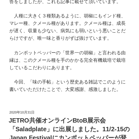
答をしましたが、これも記事に載せて頂いています。
人種に大きく３種類あるように、胡椒にもインド種、
マレー種、クメール種があります。クメール種は、成長
が遅く、収量も少ない、病気にも弱いという悪いことだ
らけですが、唯一味と香りがずば抜けています。
カンポットペッパーの「世界一の胡椒」と言われる由
縁は、このクメール種を手のかかる完全有機栽培で栽培
しているこだわりにあります。
今回、「味の手帖」という歴史ある雑誌でこのように
書いていただけたことで、大変感謝、感激しました。
投
2020年10月31日
稿
JETRO共催オンラインBtoB展示会
日:
「Saladplate」に出展しました。11/2-15の
Japan Festivalにカンポットペッパーが登