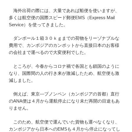
海外出荷の際には、大量であれば船便を使いますが、
多くは航空便の国際スピード郵便EMS（Express Mail
Service）を使ってきました。
ダンボール１箱３０ｋｇまでの荷物をリーゾナブルな
費用で、カンボジアのカンポットから直接日本のお客様
の会社まで運べるので大変便利でした。
ところが、今春からコロナ禍で各国とも鎖国のように
なり、国際間の人の行き来が激減したため、航空便も激
減しました。
例えば、東京―プノンペン（カンボジアの首都）直行
のANA便は４月から運航停止になり未だ再開の目途もあ
りません。
このため、航空便で運んでいた貨物も運べなくなり、
カンボジアから日本へのEMSも４月から停止になってし