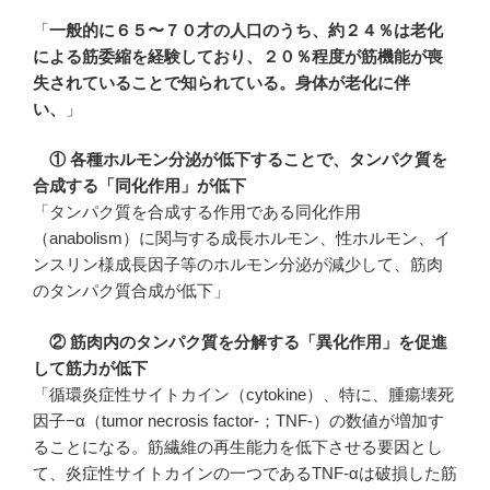
「
一般的に６５〜７０才の人口のうち、約２４％は老化
による筋委縮を経験しており、２０％程度が筋機能が喪
失されていることで知られている。身体が老化に伴
い、
」
① 各種ホルモン分泌が低下することで、タンパク質を
合成する「同化作用」が低下
「タンパク質を合成する作用である同化作用
（anabolism）に関与する成長ホルモン、性ホルモン、イ
ンスリン様成長因子等のホルモン分泌が減少して、筋肉
のタンパク質合成が低下」
② 筋肉内のタンパク質を分解する「異化作用」を促進
して筋力が低下
「循環炎症性サイトカイン（cytokine）、特に、腫瘍壊死
因子−α（tumor necrosis factor-；TNF-）の数値が増加す
ることになる。筋繊維の再生能力を低下させる要因とし
て、炎症性サイトカインの一つであるTNF-αは破損した筋