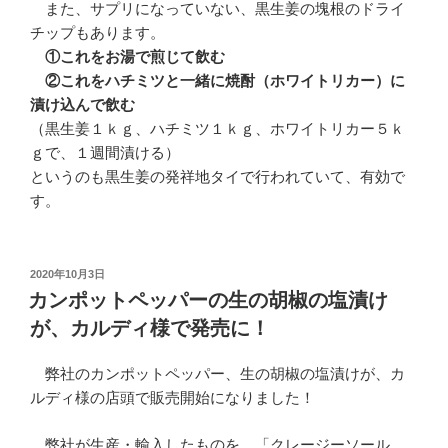
また、サプリになっていない、黒生姜の塊根のドライ
チップもあります。
①これをお湯で煎じて飲む
②これをハチミツと一緒に焼酎（ホワイトリカー）に
漬け込んで飲む
（黒生姜１ｋｇ、ハチミツ１ｋｇ、ホワイトリカー５ｋ
ｇで、１週間漬ける）
というのも黒生姜の発祥地タイで行われていて、有効で
す。
投
2020年10月3日
稿
カンポットペッパーの生の胡椒の塩漬け
日:
が、カルディ様で発売に！
弊社のカンポットペッパー、生の胡椒の塩漬けが、カ
ルディ様の店頭で販売開始になりました！
弊社が生産・輸入したものを、「クレージーソール