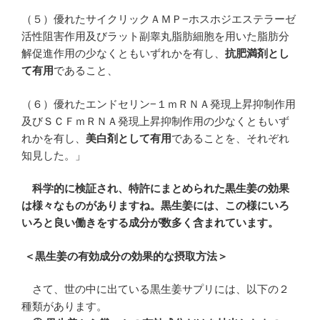
（５）優れたサイクリックＡＭＰ−ホスホジエステラーゼ
活性阻害作用及びラット副睾丸脂肪細胞を用いた脂肪分
解促進作用の少なくともいずれかを有し、
抗肥満剤とし
て有用
であること、
（６）優れたエンドセリン−１ｍＲＮＡ発現上昇抑制作用
及びＳＣＦｍＲＮＡ発現上昇抑制作用の少なくともいず
れかを有し、
美白剤として有用
であることを、それぞれ
知見した。」
科学的に検証され、特許にまとめられた黒生姜の効果
は様々なものがありますね。
黒生姜には、この様にいろ
いろと良い働きをする成分が数多く含まれています。
＜黒生姜の有効成分の効果的な摂取方法＞
さて、世の中に出ている黒生姜サプリには、以下の２
種類があります。