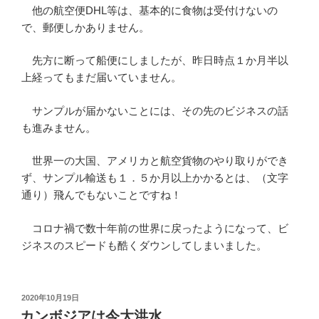
他の航空便DHL等は、基本的に食物は受付けないの
で、郵便しかありません。
先方に断って船便にしましたが、昨日時点１か月半以
上経ってもまだ届いていません。
サンプルが届かないことには、その先のビジネスの話
も進みません。
世界一の大国、アメリカと航空貨物のやり取りができ
ず、サンプル輸送も１．５か月以上かかるとは、（文字
通り）飛んでもないことですね！
コロナ禍で数十年前の世界に戻ったようになって、ビ
ジネスのスピードも酷くダウンしてしまいました。
投
2020年10月19日
稿
カンボジアは今大洪水