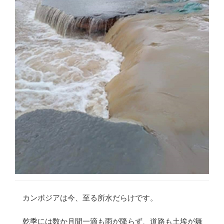
カンボジアは今、至る所水だらけです。
乾季には数か月間一滴も雨が降らず、道路も土埃が舞