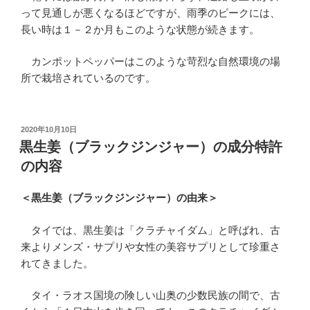
って見通しが悪くなるほどですが、雨季のピークには、
長い時は１－２か月もこのような状態が続きます。
カンポットペッパーはこのような苛烈な自然環境の場
所で栽培されているのです。
投
2020年10月10日
稿
黒生姜（ブラックジンジャー）の成分特許
日:
の内容
＜黒生姜（ブラックジンジャー）の由来＞
タイでは、黒生姜は「クラチャイダム」と呼ばれ、古
来よりメンズ・サプリや女性の美容サプリとして珍重さ
れてきました。
タイ・ラオス国境の険しい山奥の少数民族の間で、古