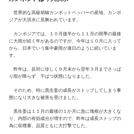
日:
世界的な高級胡椒カンポットペッパーの産地、カンボ
ジアが大洪水に見舞われています。
カンボジアでは、１０月後半から１１月の雨季の最後
に大雨が続く年があるのですが、今年は１０月に入って
から、日本でいう集中豪雨が連日のように続いていま
す。
昨年は、反対に珍しく９月末から翌年３月までさっぱ
り雨が降らず、干ばつ状態になりました。
そのため、特に黒生姜の成長がストップしてしまう事
態になり大きな被害を受けました。
黒生姜は１１月の最後の１か月に急に塊根が大きくな
り、内部の有効成分が増すので、昨年は成長ストップの
為に収穫量、品質ともに大打撃でした。