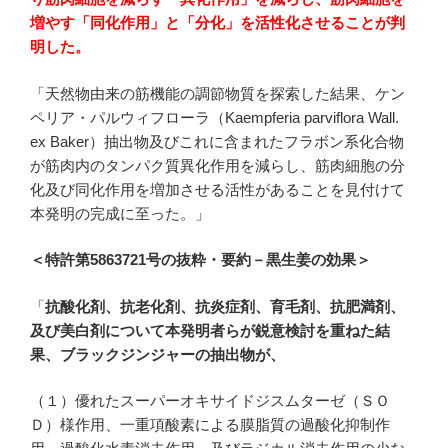
増やす「同化作用」と「分化」を活性化させることが判
明した。
「天然物由来の筋機能の調節物質を探索した結果、ケン
ペリア・パルウィフローラ（Kaempferia parviflora Wall.
ex Baker）抽出物及びこれに含まれたフラボン系化合物
が筋肉内のタンパク質異化作用を減らし、筋肉細胞の分
化及び同化作用を増加させる活性があることを見付けて
本発明の完成に至った。」
＜特許第5863721号の抜粋・要約－黒生姜の効果＞
「
抗酸化剤、抗老化剤、抗炎症剤、育毛剤、抗肥満剤、
及び美白剤について本発明者らが鋭意検討を重ねた結
果、ブラックジンジャーの抽出物が、
（１）優れたスーパーオキサイドジスムターゼ（ＳＯ
Ｄ）様作用、一重項酸素による膜脂質の過酸化抑制作