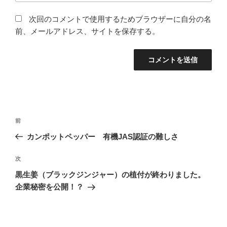
次回のコメントで使用するためブラウザーに自分の名
前、メールアドレス、サイトを保存する。
投
前
前
稿
の
カンポットペッパー 有機JAS認証の難しさ
ナ
投
ビ
稿
次
次
ゲ
の
黒生姜（ブラックジンジャー）の植付が終わりました。
投
ー
企業秘密を公開！？
稿
シ
ョ