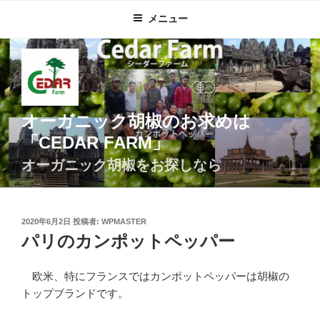
コ
メニュー
ン
テ
ン
ツ
へ
ス
オーガニック胡椒のお求めは
キ
「CEDAR FARM」
ッ
プ
オーガニック胡椒をお探しなら
投
2020年6月2日
投稿者:
WPMASTER
稿
パリのカンポットペッパー
日:
欧米、特にフランスではカンポットペッパーは胡椒の
トップブランドです。