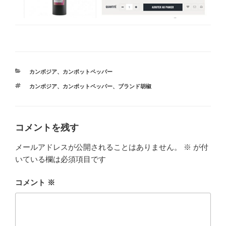
カ
カンボジア
、
カンポットペッパー
テ
タ
カンボジア
、
カンポットペッパー
、
ブランド胡椒
ゴ
グ
リ
ー
コメントを残す
メールアドレスが公開されることはありません。
※
が付
いている欄は必須項目です
コメント
※