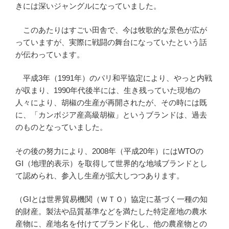
きには深いジャングルになっていました。
このあたりはすごい田舎で、今は牧歌的な景色が広が
っていますが、実際に戦闘の舞台になっていたという話
が伝わっています。
平成3年（1991年）のパリ和平協定により、やっと内戦
が収まり、1990年代後半には、生き残っていた現地の
人々により、胡椒の生産が再開されたが、その時には既
に、「カンボジア産高級胡椒」というブランドは、過去
のものとなっていました。
その後の努力により、2008年（平成20年）にはWTOの
GI（地理的表示）を取得して世界的な地域ブランドとし
て認められ、参入し生産が拡大しつつあります。
（GIとは世界貿易機関（ＷＴＯ）協定に基づく一種の知
的財産。製法や品質基準などを満たした特定産地の農水
産物に、産地名を付けてブランド化し、他の農産物との