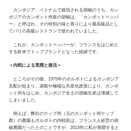
カンボジア、ベトナムで栽培される胡椒のうち、カン
ボジアのカンポット州産の胡椒は、「カンポットペッパ
ー」と呼ばれ、その特別の味と香りにより最高級品とし
てパリの高級レストランで使われていました。
これが、カンポットペッパーが、フランスをはじめと
する欧米でトップブランドとなった経緯です。
＜内戦による荒廃と復活＞
ところがその後、1975年のポルポトによるカンボジア
支配が始まり、虐殺や極端な共産化政策により、カンポ
ット州をはじめ、カンボジア全土の胡椒生産は壊滅して
しまいました。
例えば、弊社のケップ州（元のカンポット州ケップ
郡）の農園もポルポトの内戦前は、フランス人経営の胡
椒農園だったとのことですが、2013年に私が再開すると