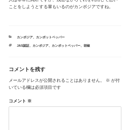
ことをしようとする輩もいるのがカンボジアですね。
カ
カンボジア
、
カンポットペッパー
テ
タ
JAS認証
、
カンボジア
、
カンポットペッパー
、
胡椒
ゴ
グ
リ
ー
コメントを残す
メールアドレスが公開されることはありません。
※
が付
いている欄は必須項目です
コメント
※