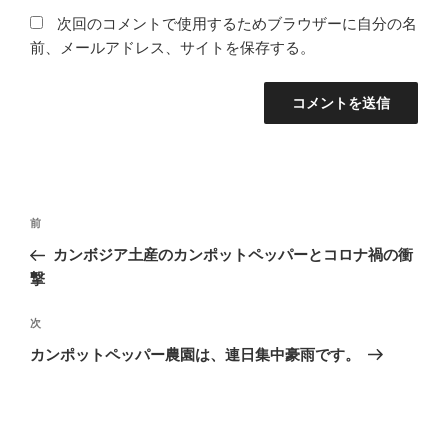
次回のコメントで使用するためブラウザーに自分の名
前、メールアドレス、サイトを保存する。
投
前
前
稿
の
カンボジア土産のカンポットペッパーとコロナ禍の衝
ナ
投
撃
ビ
稿
ゲ
次
次
の
ー
カンポットペッパー農園は、連日集中豪雨です。
投
シ
稿
ョ
ン