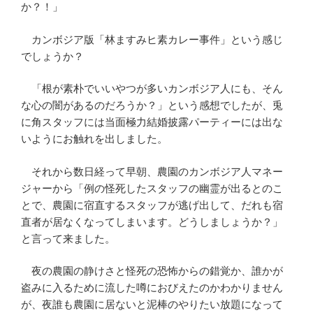
か？！」
カンボジア版「林ますみヒ素カレー事件」という感じ
でしょうか？
「根が素朴でいいやつが多いカンボジア人にも、そん
な心の闇があるのだろうか？」という感想でしたが、兎
に角スタッフには当面極力結婚披露パーティーには出な
いようにお触れを出しました。
それから数日経って早朝、農園のカンボジア人マネー
ジャーから「例の怪死したスタッフの幽霊が出るとのこ
とで、農園に宿直するスタッフが逃げ出して、だれも宿
直者が居なくなってしまいます。どうしましょうか？」
と言って来ました。
夜の農園の静けさと怪死の恐怖からの錯覚か、誰かが
盗みに入るために流した噂におびえたのかわかりません
が、夜誰も農園に居ないと泥棒のやりたい放題になって