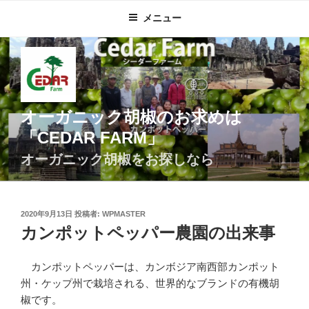
コ
メニュー
ン
テ
ン
ツ
へ
ス
オーガニック胡椒のお求めは
キ
「CEDAR FARM」
ッ
プ
オーガニック胡椒をお探しなら
投
2020年9月13日
投稿者:
WPMASTER
稿
カンポットペッパー農園の出来事
日:
カンポットペッパーは、カンボジア南西部カンポット
州・ケップ州で栽培される、世界的なブランドの有機胡
椒です。